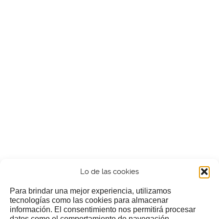
Lo de las cookies
Para brindar una mejor experiencia, utilizamos
tecnologías como las cookies para almacenar
información. El consentimiento nos permitirá procesar
¿Nos invitas a un cafecillo?
datos como el comportamiento de navegación