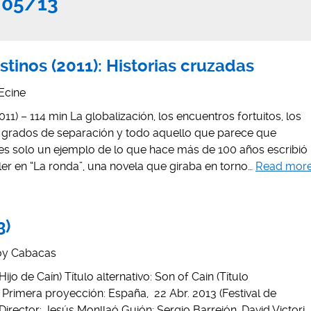
/05/13
tinos (2011): Historias cruzadas
Ecine
11) – 114 min La globalización, los encuentros fortuitos, los
 grados de separación y todo aquello que parece que
 es solo un ejemplo de lo que hace más de 100 años escribió
zler en “La ronda”, una novela que giraba en torno…
Read mor
3)
oy Cabacas
 (Hijo de Caín) Título alternativo: Son of Cain (Título
a Primera proyección: España, 22 Abr. 2013 (Festival de
Director: Jesús Monllaó Guión: Sergio Barrejón, David Victori