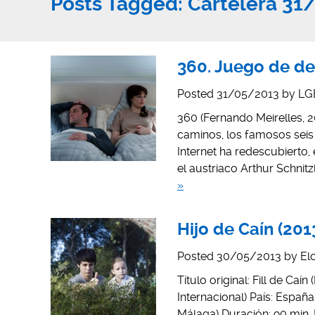
Posts Tagged:
Cartelera 31
360. Juego de des
Posted
31/05/2013
by
LG
360 (Fernando Meirelles, 20
caminos, los famosos seis
Internet ha redescubierto,
el austriaco Arthur Schnit
»
Hijo de Caín (201
Posted
30/05/2013
by
El
Título original: Fill de Caín
Internacional) País: Españ
Málaga) Duración: 90 min. 