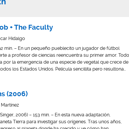
th
lob + The Faculty
car Hidalgo
 92 min. – En un pequeño pueblecito un jugador de fútbol
rte a profesor de ciencias reencuentra su primer amor. Tod
da por la emergencia de una especie de vegetal que crece de
dos los Estados Unidos. Película sencillita pero resultona…
s (2006)
s Martínez
inger, 2006) – 153 min. – En esta nueva adaptación,
eta Tierra para investigar sus orígenes. Tras unos años,
egreso al planeta donde ha crecido y ve cómo han