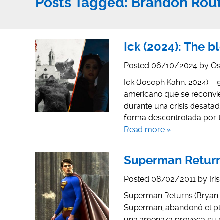
Posts Tagged:
Brandon Rou
Ick (2024): The b
Posted
06/10/2024
by
Os
Ick (Joseph Kahn, 2024) –
americano que se reconvie
durante una crisis desata
forma descontrolada por to
Read more »
Superman Return
Posted
08/02/2011
by
Iri
Superman Returns (Bryan S
Superman, abandonó el plan
una amenaza provoca su r