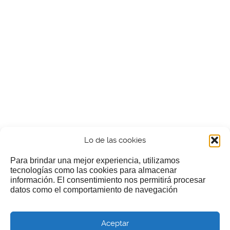
Lo de las cookies
Para brindar una mejor experiencia, utilizamos
tecnologías como las cookies para almacenar
información. El consentimiento nos permitirá procesar
¿Nos invitas a un cafecillo?
datos como el comportamiento de navegación
Si te gusta nuestra web puedes echar limosna a estos
Aceptar
pobres diablos