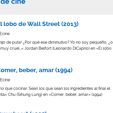
 de cine
El lobo de Wall Street (2013)
Ecine
jo de puta! ¿Por qué ese diminutivo? Yo no soy pequeño, ¿o
 muy cruel…« Jordan Belfort (Leonardo DiCaprio) en «El lobo
Comer, beber, amar (1994)
Ecine
smo que cocinar. Sean los que sean los ingredientes al final el
nta« Chu (Sihung Lung) en «Comer, beber, amar» (1994)