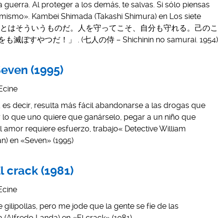
a guerra. Al proteger a los demás, te salvas. Si sólo piensas
 ti mismo». Kambei Shimada (Takashi Shimura) en Los siete
 V.O.: 「戦とはそういうものだ。人を守ってこそ、自分も守れる。己のこ
つだ！」 . (七人の侍 – Shichinin no samurai. 1954)
Seven (1995)
Ecine
n, es decir, resulta más fácil abandonarse a las drogas que
ar lo que uno quiere que ganárselo, pegar a un niño que
el amor requiere esfuerzo, trabajo« Detective William
) en «Seven» (1995)
l crack (1981)
Ecine
gilipollas, pero me jode que la gente se fíe de las
(Alfredo Landa) en «El crack» (1981)