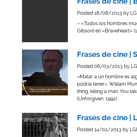
Frases de cine | 
Posted
18/08/2013
by
LG
– «Todos los hombres muer
Gibson) en «Braveheart» (
Frases de cine | 
Posted
06/03/2013
by
LG
«Matar a un hombre es alg
podría tener». William Munn
thing, killing a man. You t
(Unforgiven. 1992)
Frases de cine | 
Posted
14/02/2013
by
LG