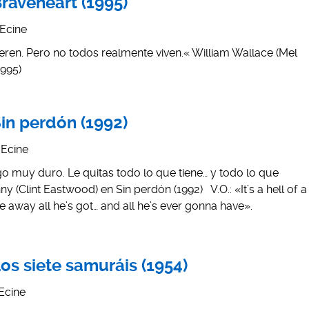
Braveheart (1995)
Ecine
en. Pero no todos realmente viven.« William Wallace (Mel
1995)
Sin perdón (1992)
Ecine
o muy duro. Le quitas todo lo que tiene… y todo lo que
y (Clint Eastwood) en Sin perdón (1992) V.O.: «It’s a hell of a
ake away all he’s got… and all he’s ever gonna have».
Los siete samuráis (1954)
Ecine