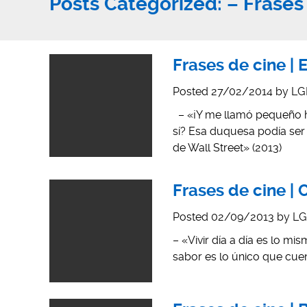
Posts Categorized:
– Frases
Frases de cine | 
Posted
27/02/2014
by
LG
– «¡Y me llamó pequeño hi
sí? Esa duquesa podía ser
de Wall Street» (2013)
Frases de cine | 
Posted
02/09/2013
by
LG
– «Vivir día a día es lo mi
sabor es lo único que cue