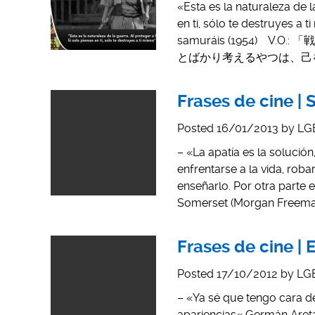
«Esta es la naturaleza de l
en ti, sólo te destruyes a
samuráis (1954)
とばかり考えるやつは、己をも滅ぼすや
Frases de cine | 
Posted
16/01/2013
by
LG
– «La apatía es la solució
enfrentarse a la vida, rob
enseñarlo. Por otra parte 
Somerset (Morgan Freeman
Frases de cine | E
Posted
17/10/2012
by
LG
– «Ya sé que tengo cara de 
apariencias« Germán Areta 