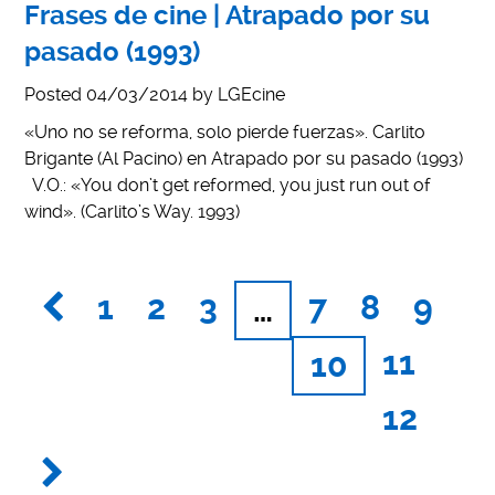
Frases de cine | Atrapado por su
pasado (1993)
Posted
04/03/2014
by
LGEcine
«Uno no se reforma, solo pierde fuerzas». Carlito
Brigante (Al Pacino) en Atrapado por su pasado (1993)
V.O.: «You don’t get reformed, you just run out of
wind». (Carlito’s Way. 1993)
1
2
3
7
8
9
…
11
10
12