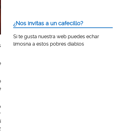
¿Nos invitas a un cafecillo?
Si te gusta nuestra web puedes echar
limosna a estos pobres diablos
s
e
e
e
o
r
í
z