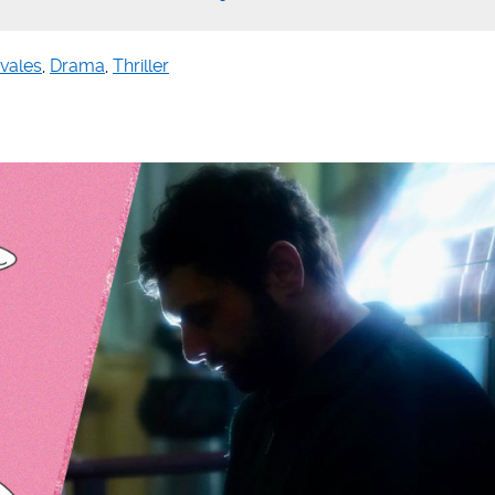
ivales
,
Drama
,
Thriller