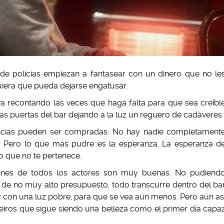
de policías empiezan a fantasear con un dinero que no le
uiera que pueda dejarse engatusar.
va recontando las veces que haga falta para que sea creíbl
las puertas del bar dejando a la luz un reguero de cadáveres.
ncias pueden ser compradas. No hay nadie completament
n. Pero lo que más pudre es la esperanza. La esperanza d
ro que no te pertenece.
ones de todos los actores son muy buenas. No pudiend
 de no muy alto presupuesto, todo transcurre dentro del ba
y con una luz pobre, para que se vea aún menos. Pero aún as
eiros que sigue siendo una belleza como el primer día capa