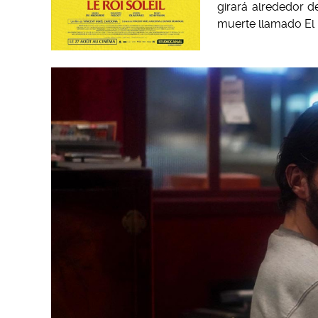
girará alrededor d
muerte llamado El r