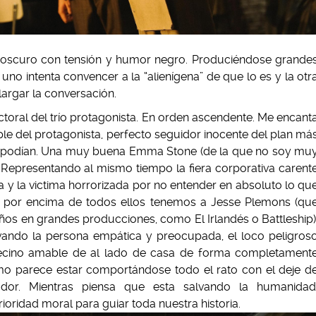
 oscuro con tensión y humor negro. Produciéndose grande
o intenta convencer a la “alienígena” de que lo es y la otr
argar la conversación.
toral del trío protagonista. En orden ascendente. Me encant
le del protagonista, perfecto seguidor inocente del plan má
e podían. Una muy buena Emma Stone (de la que no soy mu
 Representando al mismo tiempo la fiera corporativa carent
y la victima horrorizada por no entender en absoluto lo qu
o por encima de todos ellos tenemos a Jesse Plemons (qu
ños en grandes producciones, como El Irlandés o Battleship)
evando la persona empática y preocupada, el loco peligros
 vecino amable de al lado de casa de forma completament
mo parece estar comportándose todo el rato con el deje d
or. Mientras piensa que esta salvando la humanidad
oridad moral para guiar toda nuestra historia.