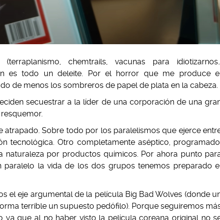
 (terraplanismo, chemtrails, vacunas para idiotizarnos
ón es todo un deleite. Por el horror que me produce e
ado de menos los sombreros de papel de plata en la cabeza.
deciden secuestrar a la líder de una corporación de una gra
y resquemor.
 atrapado. Sobre todo por los paralelismos que ejerce entr
esión tecnológica. Otro completamente aséptico, programado
la naturaleza por productos químicos. Por ahora punto par
en paralelo la vida de los dos grupos tenemos preparado e
s el eje argumental de la película Big Bad Wolves (donde u
 forma terrible un supuesto pedófilo). Porque seguiremos má
 ya que al no haber visto la película coreana original no s