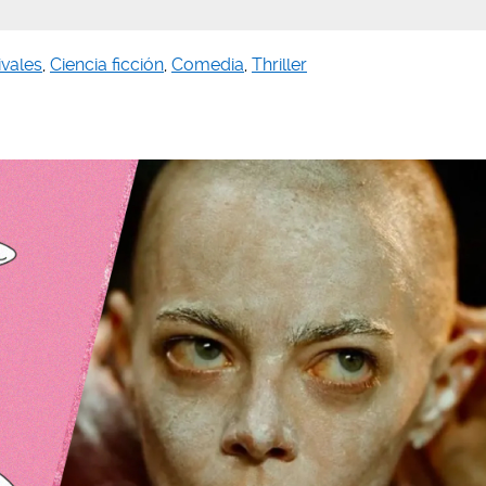
ivales
,
Ciencia ficción
,
Comedia
,
Thriller