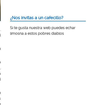
¿Nos invitas a un cafecillo?
Si te gusta nuestra web puedes echar
…
limosna a estos pobres diablos
l
n
e
,
a
l
n
s
e