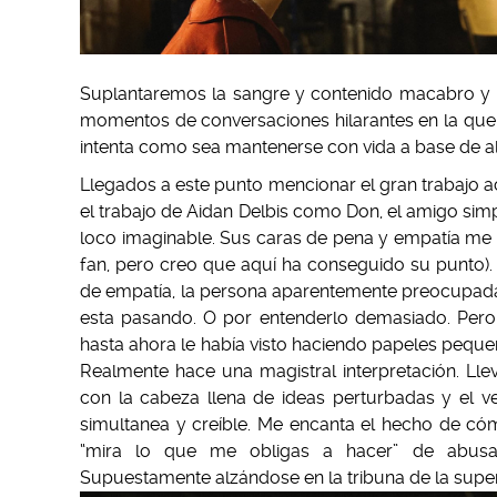
Suplantaremos la sangre y contenido macabro y
momentos de conversaciones hilarantes en la que un
intenta como sea mantenerse con vida a base de al
Llegados a este punto mencionar el gran trabajo ac
el trabajo de Aidan Delbis como Don, el amigo simp
loco imaginable. Sus caras de pena y empatía m
fan, pero creo que aquí ha conseguido su punto).
de empatía, la persona aparentemente preocupada 
esta pasando. O por entenderlo demasiado. Per
hasta ahora le había visto haciendo papeles peque
Realmente hace una magistral interpretación. Ll
con la cabeza llena de ideas perturbadas y el
simultanea y creíble. Me encanta el hecho de có
“mira lo que me obligas a hacer” de abusad
Supuestamente alzándose en la tribuna de la superi