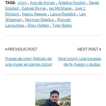
TAGS:
2025
,
Ana de Armas
,
Anjelica Huston
,
Derek
Kolstad
,
Gabriel Byrne
,
Ian McShane
,
Joel J.
Richard
,
Keanu Reeves
,
Lance Reddick
,
Len
Wiseman
,
Norman Reedus
,
Romain
Lacourbas
,
Shay Hatten
,
Tyler Bates
PREVIOUS POST
NEXT POST
Frases de cine | Retrato de
Sirat (2025): Una travesía
una mujer en llamas (2019)
de fe, fuego y dudas.