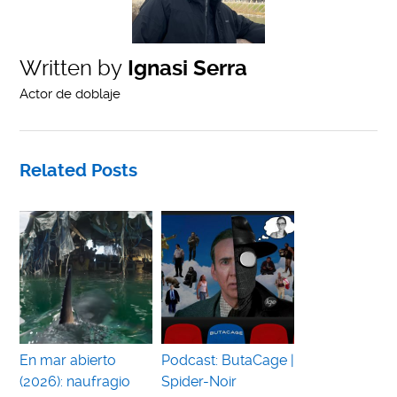
Written by
Ignasi Serra
Actor de doblaje
Related Posts
En mar abierto
Podcast: ButaCage |
(2026): naufragio
Spider-Noir