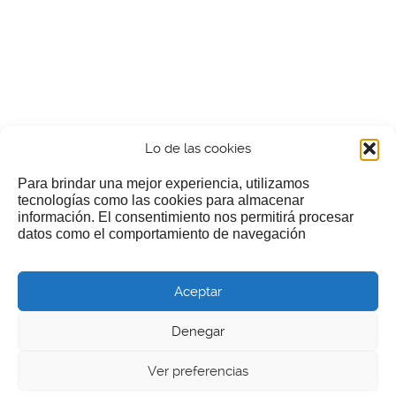
Lo de las cookies
Para brindar una mejor experiencia, utilizamos
tecnologías como las cookies para almacenar
información. El consentimiento nos permitirá procesar
¿Nos invitas a un cafecillo?
datos como el comportamiento de navegación
Si te gusta nuestra web puedes echar limosna a estos
Aceptar
pobres diablos
Denegar
Ver preferencias