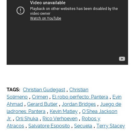
TAGS:
Christian Gudegast
,
Christian
Solimeno
,
Crimen
,
El robo perfecto: Pantera
,
Evin
Ahmad
,
Gerard Butler
,
Jordan Bridges
,
Juego de
ladrones: Pantera
,
Kevin Matley
,
O'Shea Jackson
Jr.
,
Orli Shuka
,
Rico Verhoeven
,
Robos y
Atracos
,
Salvatore Esposito
,
Secuela
,
Terry Stacey