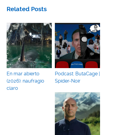
Related Posts
En mar abierto
Podcast: ButaCage |
(2026): naufragio
Spider-Noir
claro