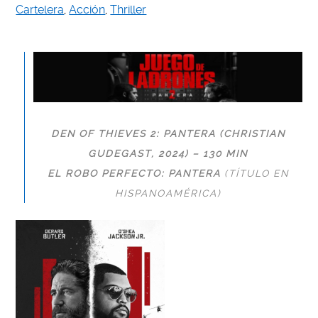
Cartelera
,
Acción
,
Thriller
DEN OF THIEVES 2: PANTERA (CHRISTIAN
GUDEGAST, 2024) – 130 MIN
EL ROBO PERFECTO: PANTERA
(TÍTULO EN
HISPANOAMÉRICA)