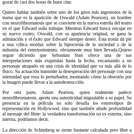
gozar de casi dos horas de buen cine.
Quiero hablar también sobre uno de los giros más ingeniosos de la
trama que es la aparición de Oswald (Adam Pearson), un hombre
con neurofibromatosis que se convierte en la nueva estrella del teatro
en el que Edward solía trabajar. Mientras Edward busca encajar en
su nuevo rostro, Oswald, con su apariencia original, se gana la
admiración y el éxito que Edward siempre deseó. Esta ironía da pie
a una crítica mordaz sobre la hipocresía de la sociedad y de la
industria del entretenimiento, obviamente muy bien llevada.
Quiero
seguir diciendo que Sebastian Stan ofrece una de sus
interpretaciones más exquisitas hasta la fecha, encarnando a un
personaje atrapado en una crisis de identidad que va más allá de lo
físico. Su actuación transmite la desesperación del personaje con una
intensidad que roza lo perturbador, mostrando cómo la obsesión por
la imagen puede llevar a la autodestrucción.
Por otra parte, Adam Pearson, quien realmente padece
neurofibromatosis, aporta una autenticidad inigualable a su papel. Su
presencia en la película no solo desafía los estereotipos de
representación en Hollywood, sino que también añade profundidad
al mensaje del filme: la verdadera transformación no es externa, sino
interna, podríamos decir.
La dirección de Schimberg se siente bastante calculada pero libre a