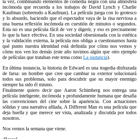
la vez, combinando elementos de comedia negra con una atmósfera
incómoda que recuerda a los trabajos de David Lynch y Charlie
Kaufman (sobretodo a Kaufman). La película juega con lo grotesco
y lo absurdo, haciendo que el espectador vaya de la risa nerviosa a
una buena reflexión incómoda en cuestión de minutos o segundos.
Esta no es una película fácil de ver y digerir, y eso es precisamente
lo que la hace efectiva. En una sociedad obsesionada con la estética
y la validación externa, la película nos obliga a cuestionarnos hasta
qué punto nuestra identidad está definida por cómo nos vemos y
cómo nos ven los demás (este año tuvimos algún que otro ejemplo
de películas que trataban este tema como
La sustancia
).
En última instancia, la historia de Edward es una tragedia disfrazada
de farsa: un hombre que cree que cambiar su exterior solucionará
todos sus problemas, solo para descubrir que su mayor enemigo
siempre ha sido él mismo.
Finalmente quiero decir que Aaron Schimberg nos entrega una
película inteligente, incómoda y profundamente humana que desafía
las convenciones del cine sobre la apariencia. Con actuaciones
sólidas y una narrativa afilada, A Different Man es una película que
deja huella y que merece ser vista, analizada y discutida por todos
nosotros.
Nos vemos la semana que viene.