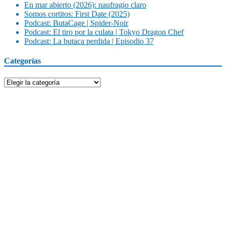
En mar abierto (2026): naufragio claro
Somos cortitos: First Date (2025)
Podcast: ButaCage | Spider-Noir
Podcast: El tiro por la culata | Tokyo Dragon Chef
Podcast: La butaca perdida | Episodio 37
Categorías
Categorías