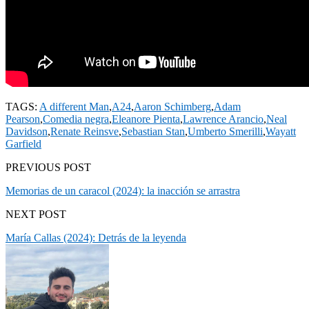
TAGS:
A different Man
,
A24
,
Aaron Schimberg
,
Adam
Pearson
,
Comedia negra
,
Eleanore Pienta
,
Lawrence Arancio
,
Neal
Davidson
,
Renate Reinsve
,
Sebastian Stan
,
Umberto Smerilli
,
Wayatt
Garfield
PREVIOUS POST
Memorias de un caracol (2024): la inacción se arrastra
NEXT POST
María Callas (2024): Detrás de la leyenda