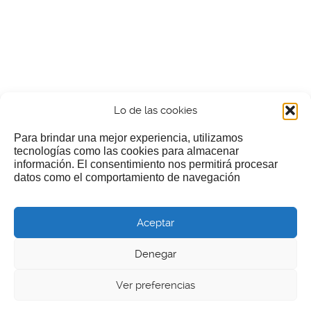
Lo de las cookies
Para brindar una mejor experiencia, utilizamos
tecnologías como las cookies para almacenar
información. El consentimiento nos permitirá procesar
¿Nos invitas a un cafecillo?
datos como el comportamiento de navegación
Si te gusta nuestra web puedes echar limosna a estos
Aceptar
pobres diablos
Denegar
Ver preferencias