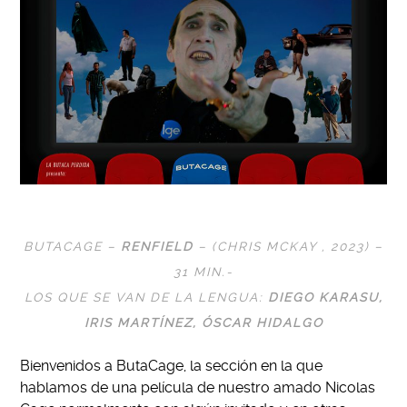
BUTACAGE –
RENFIELD
– (CHRIS MCKAY , 2023) –
31 MIN.-
LOS QUE SE VAN DE LA LENGUA:
DIEGO KARASU
,
IRIS MARTÍNEZ, ÓSCAR HIDALGO
Bienvenidos a ButaCage, la sección en la que
hablamos de una película de nuestro amado Nicolas