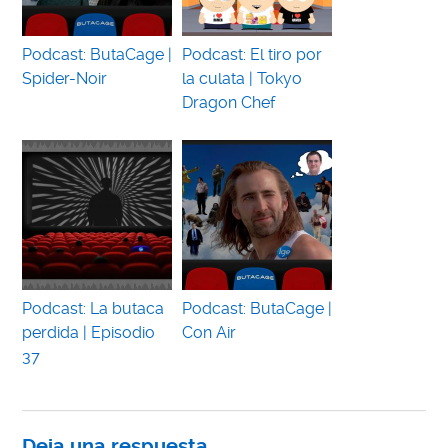
Podcast: ButaCage |
Podcast: El tiro por
Spider-Noir
la culata | Tokyo
Dragon Chef
Podcast: La butaca
Podcast: ButaCage |
perdida | Episodio
Con Air
37
Deja una respuesta