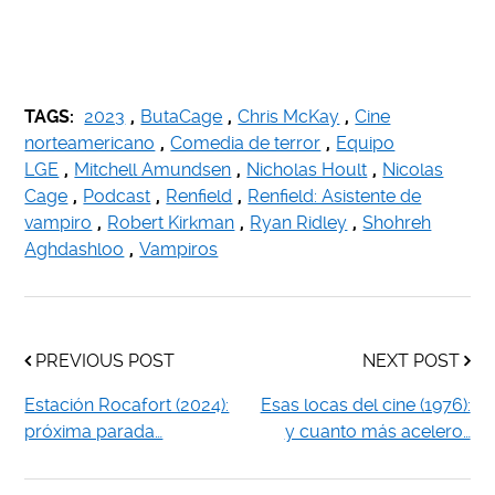
TAGS:
2023
,
ButaCage
,
Chris McKay
,
Cine
norteamericano
,
Comedia de terror
,
Equipo
LGE
,
Mitchell Amundsen
,
Nicholas Hoult
,
Nicolas
Cage
,
Podcast
,
Renfield
,
Renfield: Asistente de
vampiro
,
Robert Kirkman
,
Ryan Ridley
,
Shohreh
Aghdashloo
,
Vampiros
PREVIOUS POST
NEXT POST
Estación Rocafort (2024):
Esas locas del cine (1976):
próxima parada…
y cuanto más acelero…