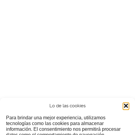
Lo de las cookies
Para brindar una mejor experiencia, utilizamos
tecnologías como las cookies para almacenar
información. El consentimiento nos permitirá procesar
¿Nos invitas a un cafecillo?
datos como el comportamiento de navegación