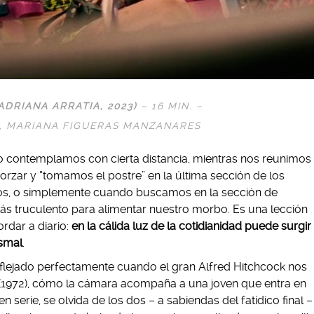
ADRIANA ARRATIA, 2023)
– 16 MIN. –
A, MARIANA FIGUERAS MANZANARES
io contemplamos con cierta distancia, mientras nos reunimos
orzar y “tomamos el postre” en la última sección de los
nos, o simplemente cuando buscamos en la sección de
s truculento para alimentar nuestro morbo. Es una lección
rdar a diario:
en la cálida luz de la cotidianidad puede surgir
smal
.
lejado perfectamente cuando el gran Alfred Hitchcock nos
(1972), cómo la cámara acompaña a una joven que entra en
en serie, se olvida de los dos – a sabiendas del fatídico final –