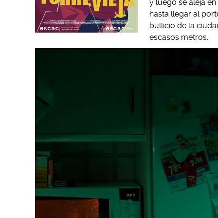
y luego se aleja en
hasta llegar al por
bullicio de la ciud
escasos metros.