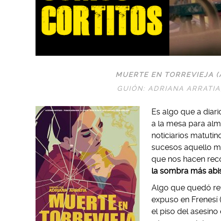
MUERTE EN TORREVIEJA (
GUIÓN: ADRIANA ARRATI
Es algo que a diar
a la mesa para alm
noticiarios matuti
sucesos aquello má
que nos hacen reco
la sombra más abi
Algo que quedó ref
expuso en Frenesí 
el piso del asesino 