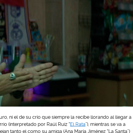
turo, ni el de su crío que siempre la recibe llorando al llegar a
rio (interpretado por Raúl Ruiz “
El Rata
”), mientras se va a
sejan tanto el como su amiga (Ana María Jiménez “La Santa”)