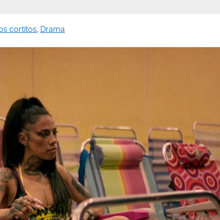
s cortitos
,
Drama