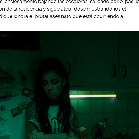
 silenciosamente bajando las escaleras, saliendo por el pasill
tón de la residencia y sigue alejándose mostrándonos el
ad que ignora el brutal asesinato que está ocurriendo a