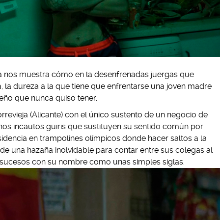
tia nos muestra cómo en la desenfrenadas juergas que
, la dureza a la que tiene que enfrentarse una joven madre
sueño que nunca quiso tener.
rrevieja (Alicante) con el único sustento de un negocio de
nos incautos guiris que sustituyen su sentido común por
sidencia en trampolines olímpicos donde hacer saltos a la
de una hazaña inolvidable para contar entre sus colegas al
e sucesos con su nombre como unas simples siglas.