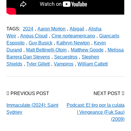
TAGS:
2024
,
Aaron Morton
,
Abigail
,
Alisha
Weir
,
Angus Cloud
,
Cine norteamericano
,
Giancarlo
Esposito
,
Guy Busick
,
Kathryn Newton
,
Kevin
Durand
,
Matt Bettinelli-Olpin
,
Matthew Goode
,
Melissa
Barrera Dan Stevens
,
Secuestros
,
Stephen
Shields
,
Tyler Gillett
,
Vampiros
,
William Catlett
PREVIOUS POST
NEXT POST
Immaculate (2024): Saint
Podcast: El tiro por la culata
Sydney
| Vengeance (Fuk Sau)
(2009)