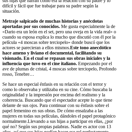
sus hijas que narran como era la relación con su padre y lo
difícil y fácil que fue trabajar para su padre según la
situación.
Metraje salpicado de muchas historias y anécdotas
aportadas por sus conocidos.
Me gusta especialmente la de
«Dario era un león en el set, pero una oveja en la vida real» o
cuando su esposa explica lo mucho que discutió con él por la
película «4 moscas sobre terciopelo» donde buscó que los
actores se parecieran a ellos mismos.
Este tono anecdótico
hace ameno y liviano el documental, facilitando su
visionado. En el cual se repasan sus obras iniciales y la
influencia que tuvo en el cine italiano.
Empezando por el
ave de plumas de cristal, 4 moscas sobre terciopelo, Profondo
rosso, Tenebre…
Se hace un especial énfasis en su relación con el terror y
como lo observaba y utilizaba en su cine. Cómo buscaba la
originalidad y la impresión por encima del realismo y la
coherencia. Buscando que el espectador acepte lo que tiene
delante de sus ojos. Para continuar con su énfasis sobre el
papel femenino en sus obras. De cómo ensalzaba a las
mujeres en todas sus películas, dándoles el papel protagónico
normalmente.
Llevando a sus hijas a participar en ellas, ¿por
qué no? Según sus propias palabras. Nadie es actor con 13
años, así que sus hijas podían hacer ese rol perfectamente.