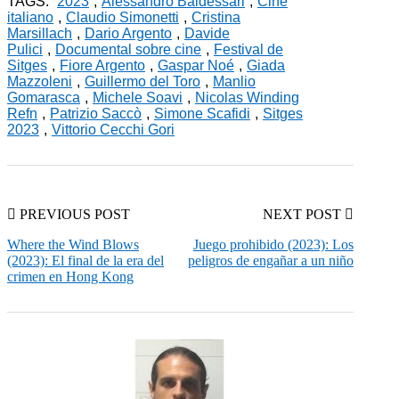
TAGS:
2023
,
Alessandro Baldessari
,
Cine
italiano
,
Claudio Simonetti
,
Cristina
Marsillach
,
Dario Argento
,
Davide
Pulici
,
Documental sobre cine
,
Festival de
Sitges
,
Fiore Argento
,
Gaspar Noé
,
Giada
Mazzoleni
,
Guillermo del Toro
,
Manlio
Gomarasca
,
Michele Soavi
,
Nicolas Winding
Refn
,
Patrizio Saccò
,
Simone Scafidi
,
Sitges
2023
,
Vittorio Cecchi Gori
PREVIOUS POST
NEXT POST
Where the Wind Blows
Juego prohibido (2023): Los
(2023): El final de la era del
peligros de engañar a un niño
crimen en Hong Kong