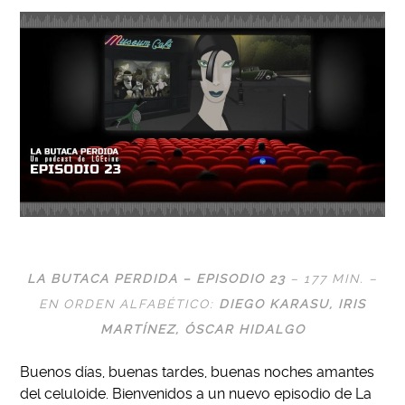
LA BUTACA PERDIDA – EPISODIO 23
– 177 MIN. –
EN ORDEN ALFABÉTICO:
DIEGO KARASU
, IRIS
MARTÍNEZ,
ÓSCAR HIDALGO
Buenos días, buenas tardes, buenas noches amantes
del celuloide. Bienvenidos a un nuevo episodio de La