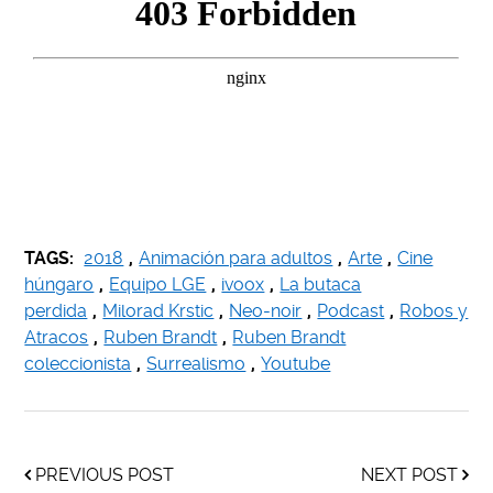
TAGS:
2018
,
Animación para adultos
,
Arte
,
Cine
húngaro
,
Equipo LGE
,
ivoox
,
La butaca
perdida
,
Milorad Krstic
,
Neo-noir
,
Podcast
,
Robos y
Atracos
,
Ruben Brandt
,
Ruben Brandt
coleccionista
,
Surrealismo
,
Youtube
PREVIOUS POST
NEXT POST