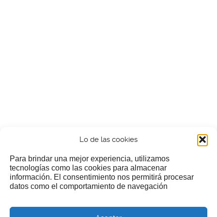
Lo de las cookies
Para brindar una mejor experiencia, utilizamos
tecnologías como las cookies para almacenar
información. El consentimiento nos permitirá procesar
¿Nos invitas a un cafecillo?
datos como el comportamiento de navegación
Si te gusta nuestra web puedes echar limosna a estos