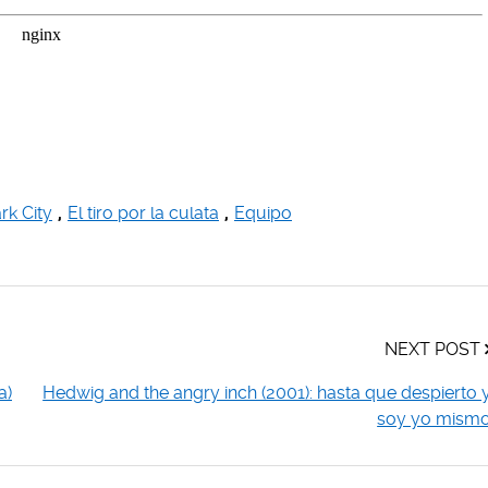
rk City
,
El tiro por la culata
,
Equipo
NEXT POST
a)
Hedwig and the angry inch (2001): hasta que despierto 
soy yo mism