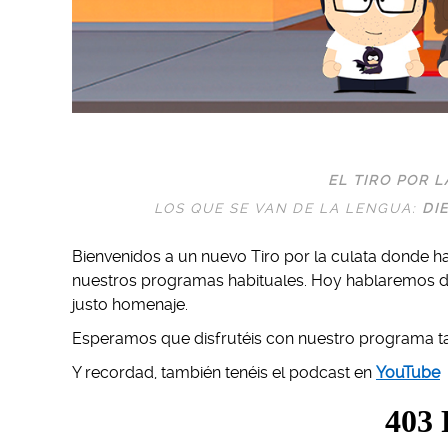
EL TIRO POR 
LOS QUE SE VAN DE LA LENGUA:
DI
Bienvenidos a un nuevo Tiro por la culata donde h
nuestros programas habituales. Hoy hablaremos de 
justo homenaje.
Esperamos que disfrutéis con nuestro programa ta
Y recordad, también tenéis el podcast en
Yo
u
Tube