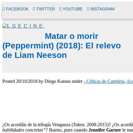
FACEBOOK
TWITTER
YOUTUBE
INSTAGRAM
Matar o morir
(Peppermint) (2018): El relevo
de Liam Neeson
Posted
20/10/2018
by
Diego Karasu
under
- Críticas de Cartelera
,
Ac
¿Os acordáis de la trilogía Venganza (
Taken
, 2008-2015)? ¿Os acordái
habilidades concretas”
? Bueno, pues cuando
Jennifer Garner
le mat