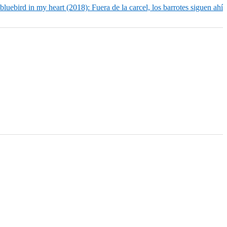
bluebird in my heart (2018): Fuera de la carcel, los barrotes siguen ahí