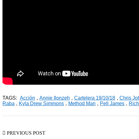
TAGS:
Acción
,
Annie Ilonzeh
,
Cartelera 19/10/18
,
Chris J
Raba
,
Kyla Drew Simmons
,
Method Man
,
Pell James
,
Rich
PREVIOUS POST