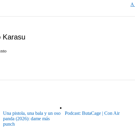
A 
 Karasu
unto
Una pistola, una bala y un oso
Podcast: ButaCage | Con Air
panda (2026): dame más
punch