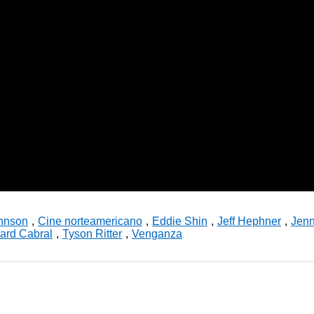
ohnson
,
Cine norteamericano
,
Eddie Shin
,
Jeff Hephner
,
Jenn
ard Cabral
,
Tyson Ritter
,
Venganza