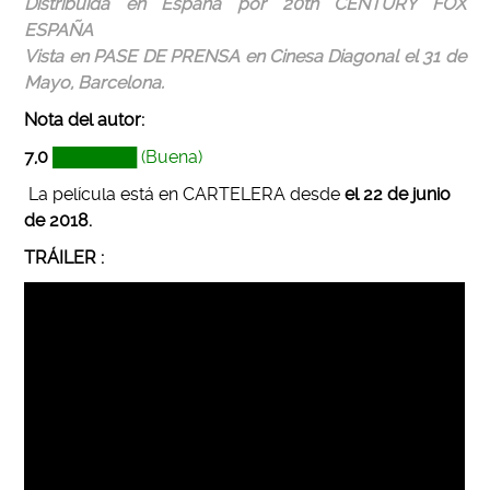
Distribuida en España por 20th CENTURY FOX
ESPAÑA
Vista en PASE DE PRENSA en Cinesa Diagonal el 31 de
Mayo, Barcelona.
Nota del autor:
7,0
███████ (Buena)
La película está en CARTELERA desde
el 22 de junio
de 2018.
TRÁILER :