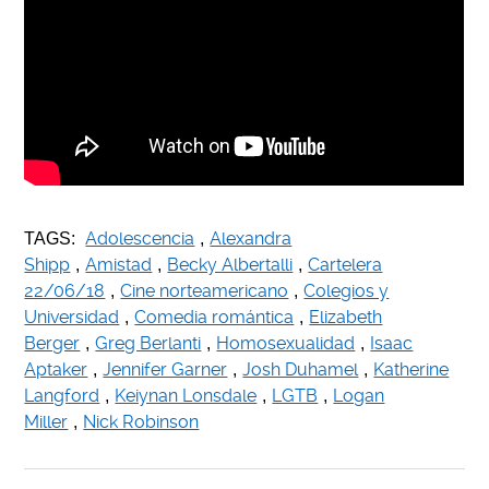
Adolescencia
Alexandra
TAGS:
,
Shipp
Amistad
Becky Albertalli
Cartelera
,
,
,
22/06/18
Cine norteamericano
Colegios y
,
,
Universidad
Comedia romántica
Elizabeth
,
,
Berger
Greg Berlanti
Homosexualidad
Isaac
,
,
,
Aptaker
Jennifer Garner
Josh Duhamel
Katherine
,
,
,
Langford
Keiynan Lonsdale
LGTB
Logan
,
,
,
Miller
Nick Robinson
,