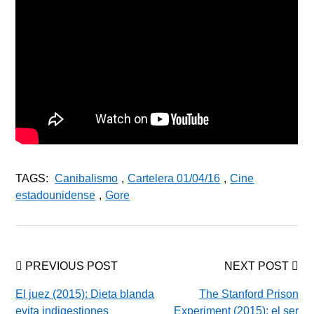
TAGS:
Canibalismo
,
Cartelera 01/04/16
,
Cine
estadounidense
,
Gore
PREVIOUS POST
NEXT POST
El juez (2015): Dieta blanda
The Stanford Prison
evita indigestiones
Experiment (2015): el ser