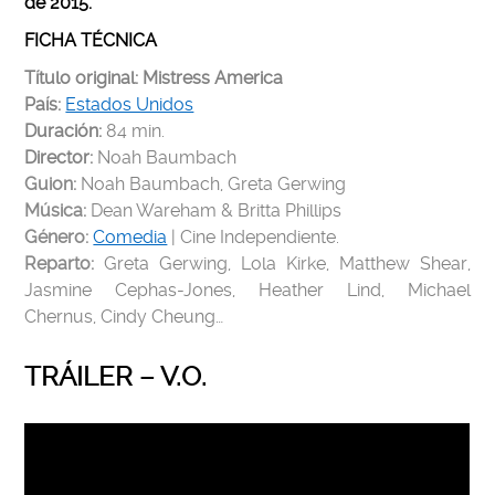
de 2015.
FICHA TÉCNICA
Título original: Mistress America
País:
Estados Unidos
Duración:
84 min.
Director:
Noah Baumbach
Guion:
Noah Baumbach, Greta Gerwing
Música:
Dean Wareham & Britta Phillips
Género:
Comedia
| Cine Independiente.
Reparto:
Greta Gerwing, Lola Kirke, Matthew Shear,
Jasmine Cephas-Jones, Heather Lind, Michael
Chernus, Cindy Cheung…
TRÁILER – V.O.