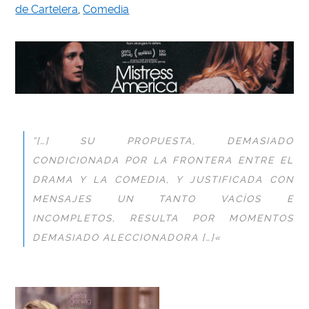
de Cartelera
,
Comedia
“[…] SU PROPUESTA, DEMASIADO
CONDICIONADA POR LA FRONTERA ENTRE EL
DRAMA Y LA COMEDIA, Y JUSTIFICADA CON
MENSAJES UN TANTO VACÍOS E
INCOMPLETOS, RESULTA POR MOMENTOS
DEMASIADO ALECCIONADORA […]
«