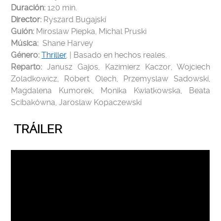
Duración:
120 min.
Director:
Ryszard Bugajski
Guión:
Miroslaw Piepka, Michal Pruski
Música:
Shane Harvey
Género:
Thriller
. | Basado en hechos reales.
Reparto:
Janusz Gajos, Kazimierz Kaczor, Wojciech
Zoladkowicz, Robert Olech, Przemyslaw Sadowski,
Magdalena Kumorek, Monika Kwiatkowska, Beata
Scibakówna, Jaroslaw Kopaczewski
TRÁILER