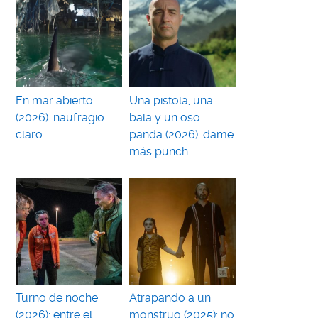
En mar abierto
Una pistola, una
(2026): naufragio
bala y un oso
claro
panda (2026): dame
más punch
Turno de noche
Atrapando a un
(2026): entre el
monstruo (2025): no