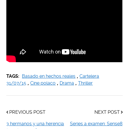
TAGS:
Basado en hechos reales
,
Cartelera
31/07/15
,
Cine polaco
,
Drama
,
Thriller
PREVIOUS POST
NEXT POST
3 hermanos y una herencia
Series a examen: Sense8