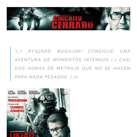
“[…] RYSZARD BUGAJSKI CONSIGUE UNA
AVENTURA DE MOMENTOS INTENSOS
[…] CASI
DOS HORAS DE METRAJE QUE NO SE HACEN
PARA NADA PESADAS […]
«