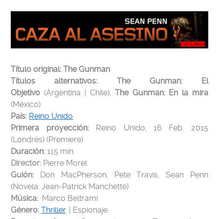
Título original: The Gunman
Títulos alternativos:
The Gunman: El
Objetivo
(Argentina | Chile),
The Gunman: En la mira
(México)
País:
Reino Unido
Primera proyección:
Reino Unido, 16
Feb. 2015
(Londrés) (Premiere)
Duración:
115 min.
Director:
Pierre Morel
Guión:
Don MacPherson, Pete Travis, Sean Penn
(Novela: Jean-Patrick Manchette)
Música:
Marco Beltrami
Género:
Thriller
. | Espionaje.