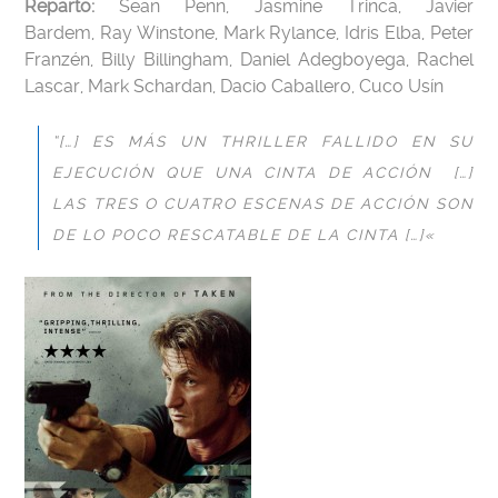
Reparto:
Sean Penn, Jasmine Trinca, Javier
Bardem, Ray Winstone, Mark Rylance, Idris Elba, Peter
Franzén, Billy Billingham, Daniel Adegboyega, Rachel
Lascar, Mark Schardan, Dacio Caballero, Cuco Usín
“[…] ES MÁS UN THRILLER FALLIDO EN SU
EJECUCIÓN QUE UNA CINTA DE ACCIÓN
[…]
LAS TRES O CUATRO ESCENAS DE ACCIÓN SON
DE LO POCO RESCATABLE DE LA CINTA
[…]
«