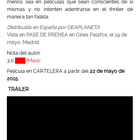
menos sea en películas que sean conscientes de sí
mismas y no intenten adentrarse en el thriller de
manera tan fallida.
Distribuida en España por DEAPLANETA
Vista en PASE DE PRENSA en Cines Palafox, el 19 de
mayo, Madrid.
Nota del autor:
3,0
███ (Mala)
Película en CARTELERA a partir del
22
de mayo de
2015.
TRÁILER