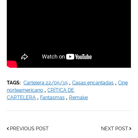
TAGS:
Cartelera 22/05/15
,
Casas encantadas
,
Cine
norteamericano
,
CRÍTICA DE
CARTELERA
,
Fantasmas
,
Remake
PREVIOUS POST
NEXT POST