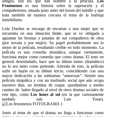
amigos, son los que dan nombre a la película.
Los
Fenómenos
es una historia sobre la superación y el
compañerismo, situada justo antes del boom del ladrillo y que
trata también de manera cercana el tema de la burbuja
inmobiliaria.
Lola Dueñas se encarga de encarnar a una mujer que se
encuentra en una situación límite, que se ve obligada a
aguantar las bromas y putadas de sus compañeros de obra
(por novata y por mujer). Su papel probablemente sea lo
mejor de la película, resultando creíble en todo momento. La
película es una comedia dramática, aunque ciertamente,
funciona mejor como comedia que como drama. El tono en
general desenfadado, hace que su último tramo (dramático)
no lo sea tanto como pretende. Además de esto, la película
sufre un bajón en su último tercio, coincidiendo con una
mayor dedicación a las subtramas “amorosas”. Siendo una
película simpática y con un trasfondo social que aún ocupa
nuestros días, no termina de cuajar, quedándose a medio
camino de haber llegado al nivel de otros dramas sociales de
este tipo, como
Los lunes al sol
(en la que curiosamente
también sale Luis Tosar).
Junto al tema de que el drama no llega a funcionar como