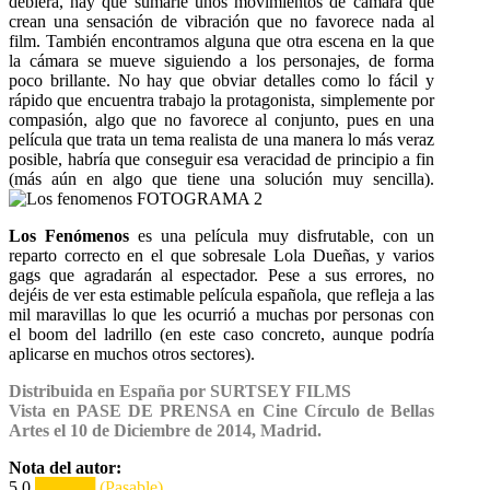
debiera, hay que sumarle unos movimientos de cámara que
crean una sensación de vibración que no favorece nada al
film. También encontramos alguna que otra escena en la que
la cámara se mueve siguiendo a los personajes, de forma
poco brillante. No hay que obviar detalles como lo fácil y
rápido que encuentra trabajo la protagonista, simplemente por
compasión, algo que no favorece al conjunto, pues en una
película que trata un tema realista de una manera lo más veraz
posible, habría que conseguir esa veracidad de principio a fin
(más aún en algo que tiene una solución muy sencilla).
Los Fenómenos
es una película muy disfrutable, con un
reparto correcto en el que sobresale Lola Dueñas, y varios
gags que agradarán al espectador. Pese a sus errores, no
dejéis de ver esta estimable película española, que refleja a las
mil maravillas lo que les ocurrió a muchas por personas con
el boom del ladrillo (en este caso concreto, aunque podría
aplicarse en muchos otros sectores).
Distribuida en España por SURTSEY FILMS
Vista en PASE DE PRENSA en Cine Círculo de Bellas
Artes el 10 de Diciembre de 2014, Madrid.
Nota del autor:
5,0
█████ (Pasable)