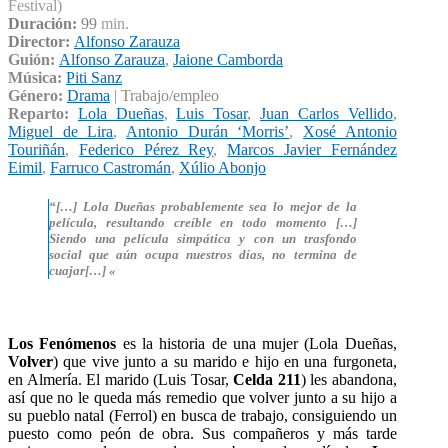
Festival)
Duración:
99
min.
Director:
Alfonso Zarauza
Guión:
Alfonso Zarauza
,
Jaione Camborda
Música:
Piti Sanz
Género:
Drama
| Trabajo/empleo
Reparto:
Lola Dueñas
,
Luis Tosar
,
Juan Carlos Vellido
,
Miguel de Lira
,
Antonio Durán ‘Morris’
,
Xosé Antonio
Touriñán
,
Federico Pérez Rey
,
Marcos Javier Fernández
Eimil
,
Farruco Castromán
,
Xúlio Abonjo
“[…] Lola Dueñas probablemente sea lo mejor de la
película, resultando creíble en todo momento […]
Siendo una película simpática y con un trasfondo
social que aún ocupa nuestros días, no termina de
cuajar[…] «
Los Fenómenos
es la historia de una mujer (Lola Dueñas,
Volver
) que vive junto a su marido e hijo en una furgoneta,
en Almería. El marido (Luis Tosar,
Celda 211
) les abandona,
así que no le queda más remedio que volver junto a su hijo a
su pueblo natal (Ferrol) en busca de trabajo, consiguiendo un
puesto como peón de obra. Sus compañeros y más tarde