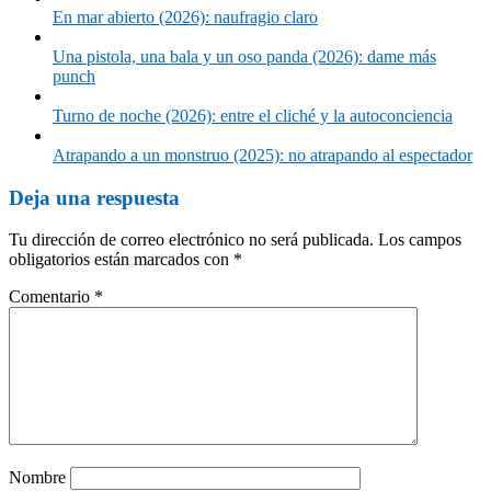
En mar abierto (2026): naufragio claro
Una pistola, una bala y un oso panda (2026): dame más
punch
Turno de noche (2026): entre el cliché y la autoconciencia
Atrapando a un monstruo (2025): no atrapando al espectador
Deja una respuesta
Tu dirección de correo electrónico no será publicada.
Los campos
obligatorios están marcados con
*
Comentario
*
Nombre