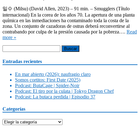
밀수 (Milsu) (David Allen, 2023) – 91 min. – Smugglers (Título
internacional) En la corea de los años 70. La apertura de una planta
química en las inmediaciones ha contaminado toda la costa de la
zona. Un conjunto de cazadoras de ostras deberá reconvertirse al
contrabando por culpa de la presión causada por la pobreza….
Read
more »
Buscar:
Entradas recientes
En mar abierto (2026): naufragio claro
Somos cortitos: First Date (2025)
Podcast: ButaCage | Spider-Noir
Podcast: El tiro por la culata | Tokyo Dragon Chef
Podcast: La butaca perdida | Episodio 37
Categorías
Categorías