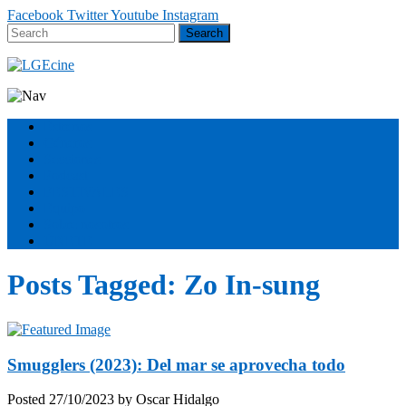
Facebook
Twitter
Youtube
Instagram
Estrenos
Géneros
Secciones
Podcast
FESTIVALES
Equipo
Sobre nosotros
ÚNETE
Posts Tagged:
Zo In-sung
Smugglers (2023): Del mar se aprovecha todo
Posted
27/10/2023
by
Oscar Hidalgo