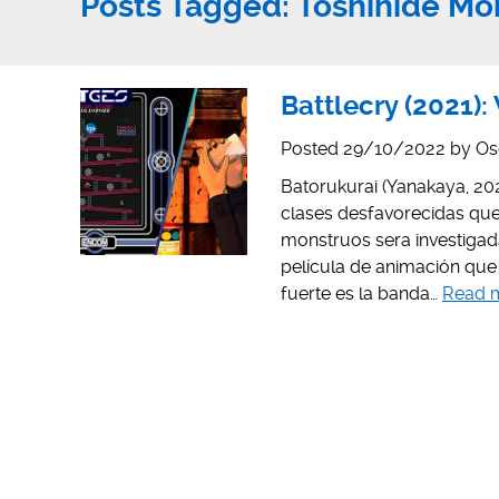
Posts Tagged:
Toshihide Mor
Battlecry (2021):
Posted
29/10/2022
by
Os
Batorukurai (Yanakaya, 202
clases desfavorecidas que
monstruos sera investigad
película de animación qu
fuerte es la banda…
Read 