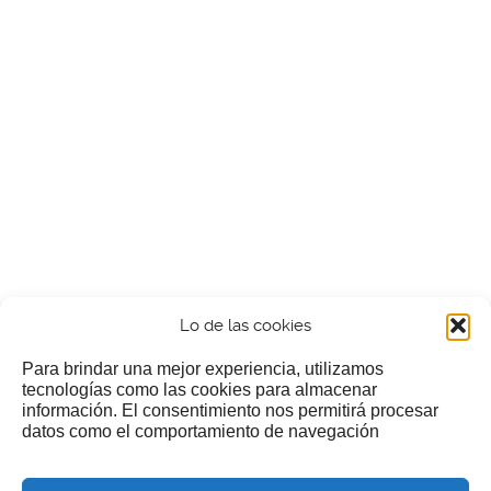
Lo de las cookies
Para brindar una mejor experiencia, utilizamos
tecnologías como las cookies para almacenar
información. El consentimiento nos permitirá procesar
¿Nos invitas a un cafecillo?
datos como el comportamiento de navegación
Si te gusta nuestra web puedes echar limosna a estos