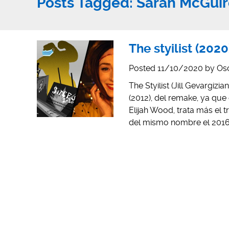
Posts Tagged:
Sarah McGuir
The styilist (202
Posted
11/10/2020
by
Os
The Styilist (Jill Gevargiz
(2012), del remake, ya que
Elijah Wood, trata más el 
del mismo nombre el 2016. 