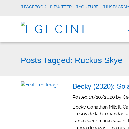
FACEBOOK
TWITTER
YOUTUBE
INSTAGRA
Posts Tagged:
Ruckus Skye
Becky (2020): Sol
Posted
13/10/2020
by
Os
Becky (Jonathan Milott, Ca
presos de la hermandad ar
irán a caer en una casa d
guerra de razas. Una niña