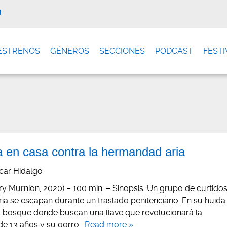
M
ESTRENOS
GÉNEROS
SECCIONES
PODCAST
FESTI
a en casa contra la hermandad aria
car Hidalgo
ry Murnion, 2020) – 100 min. – Sinopsis: Un grupo de curtido
ia se escapan durante un traslado penitenciario. En su huida
el bosque donde buscan una llave que revolucionará la
 de 13 años y su gorro…
Read more »