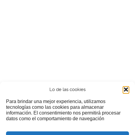
Lo de las cookies
Para brindar una mejor experiencia, utilizamos
tecnologías como las cookies para almacenar
información. El consentimiento nos permitirá procesar
¿Nos invitas a un cafecillo?
datos como el comportamiento de navegación
Si te gusta nuestra web puedes echar limosna a estos