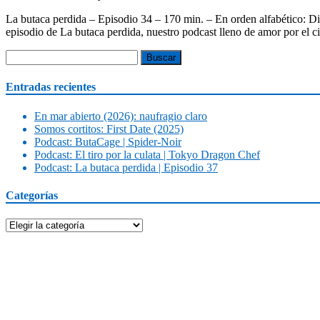
La butaca perdida – Episodio 34 – 170 min. – En orden alfabético: D
episodio de La butaca perdida, nuestro podcast lleno de amor por el 
Buscar:
Entradas recientes
En mar abierto (2026): naufragio claro
Somos cortitos: First Date (2025)
Podcast: ButaCage | Spider-Noir
Podcast: El tiro por la culata | Tokyo Dragon Chef
Podcast: La butaca perdida | Episodio 37
Categorías
Categorías