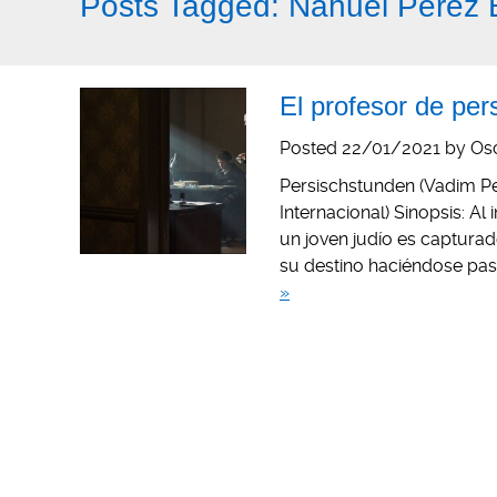
Posts Tagged:
Nahuel Pérez B
El profesor de per
Posted
22/01/2021
by
Os
Persischstunden (Vadim Per
Internacional) Sinopsis: Al
un joven judío es captura
su destino haciéndose pa
»