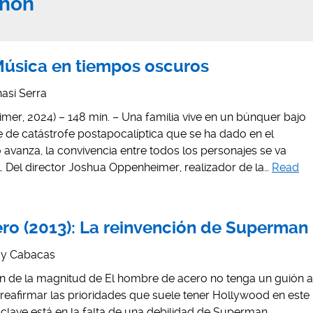
nnon
Música en tiempos oscuros
nasi Serra
er, 2024) – 148 min. – Una familia vive en un búnquer bajo
e de catástrofe postapocalíptica que se ha dado en el
o avanza, la convivencia entre todos los personajes se va
. Del director Joshua Oppenheimer, realizador de la…
Read
ro (2013): La reinvención de Superman
oy Cabacas
de la magnitud de El hombre de acero no tenga un guión a
reafirmar las prioridades que suele tener Hollywood en este
o clave está en la falta de una debilidad de Superman.