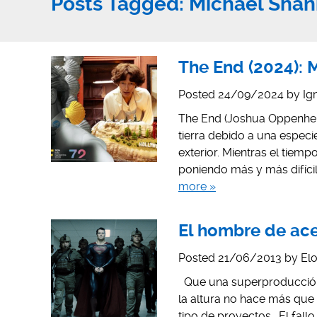
Posts Tagged:
Michael Sha
The End (2024): 
Posted
24/09/2024
by
Ig
The End (Joshua Oppenheim
tierra debido a una especi
exterior. Mientras el tiemp
poniendo más y más difícil
more »
El hombre de ace
Posted
21/06/2013
by
El
Que una superproducción 
la altura no hace más que 
tipo de proyectos. El fall