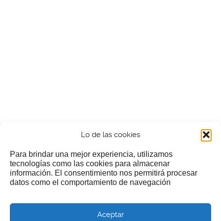
Lo de las cookies
Para brindar una mejor experiencia, utilizamos
tecnologías como las cookies para almacenar
información. El consentimiento nos permitirá procesar
¿Nos invitas a un cafecillo?
datos como el comportamiento de navegación
Si te gusta nuestra web puedes echar limosna a estos
Aceptar
pobres diablos