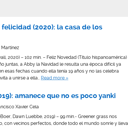
 felicidad (2020): la casa de los
s Martínez
ll, 2020) – 102 min. – Feliz Novedad (Título hispanoamérica)
o juntas, a Abby la Navidad le resulta una época difícil ya
n esas fechas cuando ella tenía 19 años y no las celebra
vita a unirse a ella…
Read more »
019): amanece que no es poco yanki
ancisco Xavier Cela
Boer, Dawn Luebbe, 2019) – 99 min.- Greener grass nos
o, con vecinos perfectos, donde todo el mundo sonríe y lleva