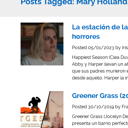
Posts Tagged:
Mary Holland
La estación de la
horrores
Posted
05/01/2023
by
Iri
Happiest Season (Clea Duva
Abby y Harper llevan un añ
que sus padres murieron e
desde aquello. Harper la in
Greener Grass (2
Posted
30/10/2019
by
Fr
Greener Grass (Jocelyn De
presenta un barrio perfect