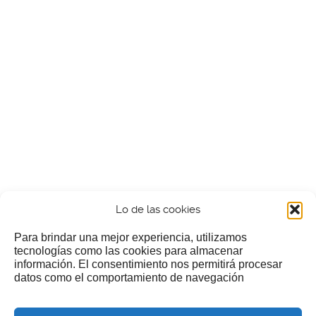
Lo de las cookies
Para brindar una mejor experiencia, utilizamos
tecnologías como las cookies para almacenar
información. El consentimiento nos permitirá procesar
¿Nos invitas a un cafecillo?
datos como el comportamiento de navegación
Si te gusta nuestra web puedes echar limosna a estos