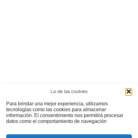
Lo de las cookies
Para brindar una mejor experiencia, utilizamos
tecnologías como las cookies para almacenar
información. El consentimiento nos permitirá procesar
¿Nos invitas a un cafecillo?
datos como el comportamiento de navegación
Si te gusta nuestra web puedes echar limosna a estos