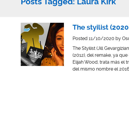
Posts Tagged:
Laura Kirk
The styilist (202
Posted
11/10/2020
by
Os
The Styilist (Jill Gevargiz
(2012), del remake, ya que
Elijah Wood, trata más el 
del mismo nombre el 2016. 