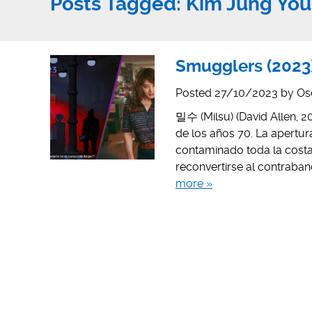
Posts Tagged:
Kim Jung Yo
Smugglers (2023)
Posted
27/10/2023
by
Os
밀수 (Milsu) (David Allen, 20
de los años 70. La apertur
contaminado toda la costa
reconvertirse al contraba
more »