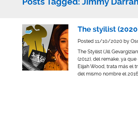
Posts Tagged:
Jimmy Darra
The styilist (202
Posted
11/10/2020
by
Os
The Styilist (Jill Gevargiz
(2012), del remake, ya que
Elijah Wood, trata más el 
del mismo nombre el 2016. 