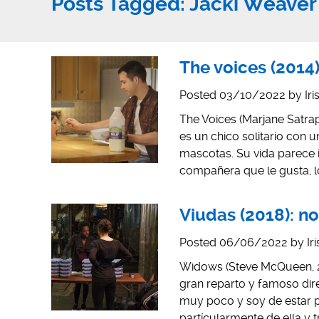
Posts Tagged:
Jacki Weaver
The voices (2014)
Posted
03/10/2022
by
Ir
The Voices (Marjane Satrap
es un chico solitario con u
mascotas. Su vida parece i
compañera que le gusta, 
Viudas (2018): no
Posted
06/06/2022
by
Ir
Widows (Steve McQueen, 20
gran reparto y famoso dir
muy poco y soy de estar 
partícularmente de ella y 