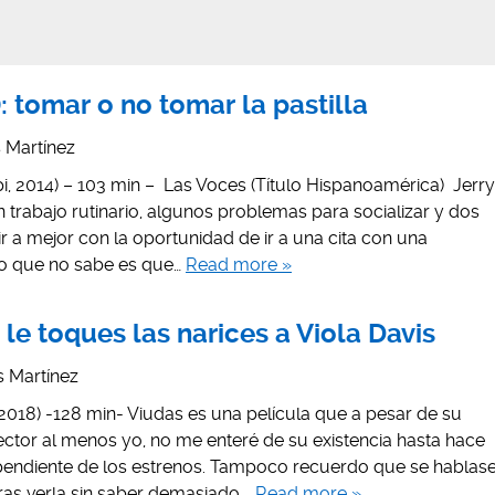
: tomar o no tomar la pastilla
is Martínez
i, 2014) – 103 min – Las Voces (Título Hispanoamérica) Jerry
n trabajo rutinario, algunos problemas para socializar y dos
r a mejor con la oportunidad de ir a una cita con una
lo que no sabe es que…
Read more »
 le toques las narices a Viola Davis
is Martínez
18) -128 min- Viudas es una película que a pesar de su
ector al menos yo, no me enteré de su existencia hasta hace
pendiente de los estrenos. Tampoco recuerdo que se hablas
tras verla sin saber demasiado,…
Read more »