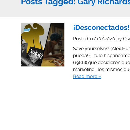
Posts Tagged:
Gary Richard
¡Desconectados! (
Posted
11/10/2020
by
Os
Save yourselves! (Alex Hus
pueda! (Título hispanoaméric
(1986)) que decidieron que 
marketing -los mismos que 
Read more »