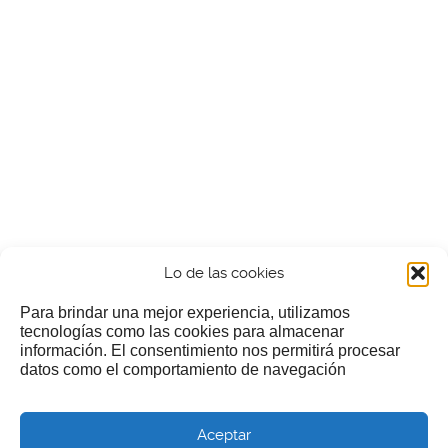
Lo de las cookies
Para brindar una mejor experiencia, utilizamos
tecnologías como las cookies para almacenar
información. El consentimiento nos permitirá procesar
¿Nos invitas a un cafecillo?
datos como el comportamiento de navegación
Si te gusta nuestra web puedes echar limosna a estos
Aceptar
pobres diablos