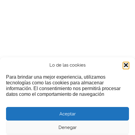
Lo de las cookies
Para brindar una mejor experiencia, utilizamos
tecnologías como las cookies para almacenar
información. El consentimiento nos permitirá procesar
¿Nos invitas a un cafecillo?
datos como el comportamiento de navegación
Si te gusta nuestra web puedes echar limosna a estos
Aceptar
pobres diablos
Denegar