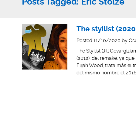
Posts Tagged:
Eric Stolze
The styilist (202
Posted
11/10/2020
by
Os
The Styilist (Jill Gevargiz
(2012), del remake, ya que
Elijah Wood, trata más el 
del mismo nombre el 2016. 