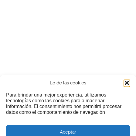
Lo de las cookies
Para brindar una mejor experiencia, utilizamos
tecnologías como las cookies para almacenar
información. El consentimiento nos permitirá procesar
¿Nos invitas a un cafecillo?
datos como el comportamiento de navegación
Si te gusta nuestra web puedes echar limosna a estos
Aceptar
pobres diablos