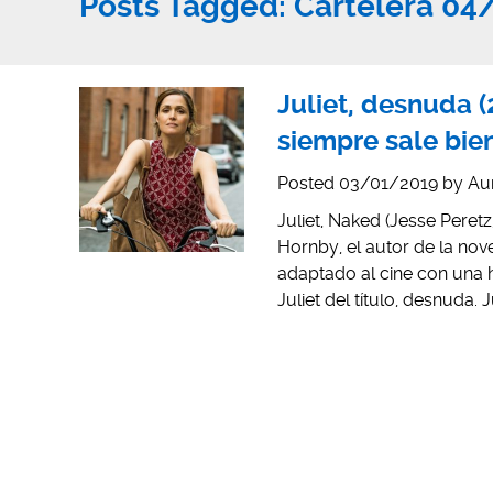
Posts Tagged:
Cartelera 04
Juliet, desnuda (
siempre sale bie
Posted
03/01/2019
by
Au
Juliet, Naked (Jesse Peret
Hornby, el autor de la nove
adaptado al cine con una h
Juliet del título, desnuda. 